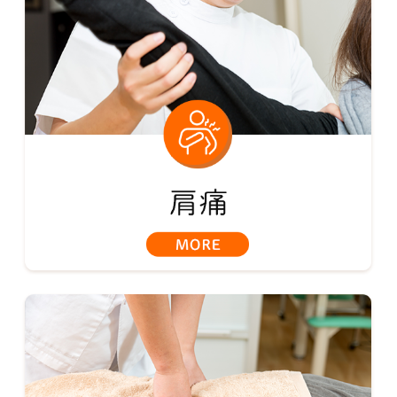
肩痛
腰痛
頭痛
スポーツ外傷
自費治療
産後骨盤矯正
整体・カイロプラクティック治療
鍼灸治療
フットリフレクソロジー
美容鍼
フェイシャルエステ