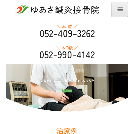
ホーム
＼ 本 院 ／
052-409-3262
ゆあさ鍼灸接骨院について
＼ 木田院 ／
052-990-4142
ゆあさ接骨院の強み
経営理念
よくある質問
治療の流れ
採用ページ
本院
交通案内
治療例