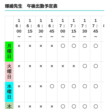
塚﨑先生 午後出勤予定表
1
1
1
1
1
1
1
1
1
6：
6：
6：
6：
7：
7：
7：
7：
8
00
15
30
45
00
15
30
45
00
～
～
～
～
～
～
～
～
～
月
×
×
×
×
〇
〇
〇
〇
〇
曜
日
火
×
×
×
×
×
×
〇
〇
〇
曜
日
水
×
×
×
〇
〇
〇
〇
〇
〇
曜
日
木
×
×
×
×
〇
〇
〇
〇
〇