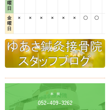
曜
日
金
×
×
×
×
×
×
〇
〇
〇
曜
日
本　院
052-409-3262