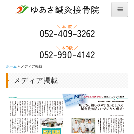
ホーム
＼ 本 院 ／
052-409-3262
ゆあさ鍼灸接骨院について
＼ 木田院 ／
052-990-4142
ゆあさ接骨院の強み
経営理念
ホーム
メディア掲載
よくある質問
メディア掲載
治療の流れ
採用ページ
本院
交通案内