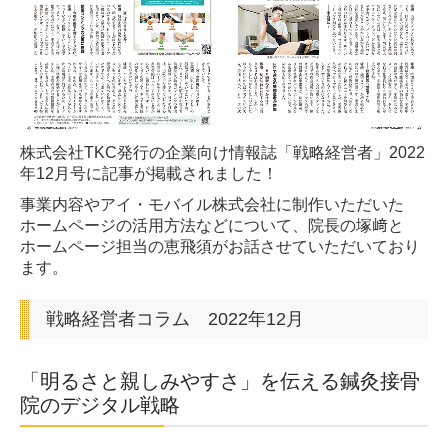
スタッフ紹介
治療機器
料金表
木田院
株式会社TKC発行の企業向け情報誌「戦略経営者」2022
年12月号に記事が掲載されました！
交通案内
事業内容やアイ・モバイル株式会社に制作いただいた
ホームページの活用方法などについて、院長の塚﨑と
スタッフ紹介
ホームページ担当の恵飛須が
お話させていただいており
ます。
治療機器
戦略経営者コラム 2022年12月
交通事故治療
治療例
「明るさと親しみやすさ」を伝える鍼灸接骨
院のデジタル戦略
ひざ痛