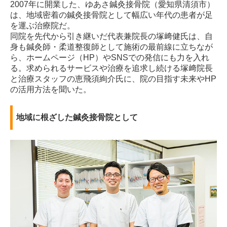
2007年に開業した、ゆあさ鍼灸接骨院（愛知県清須市）
肩痛
は、地域密着の鍼灸接骨院として幅広い年代の患者が足
を運ぶ治療院だ。
腰痛
同院を先代から引き継いだ代表兼院長の塚﨑健氏は、自
身も鍼灸師・柔道整復師として施術の最前線に立ちなが
頭痛
ら、ホームページ（HP）やSNSでの発信にも力を入れ
る。求められるサービスや治療を追求し続ける塚﨑院長
スポーツ外傷
と治療スタッフの恵飛須絢介氏に、院の目指す未来やHP
の活用方法を聞いた。
自費治療
産後骨盤矯正
地域に根ざした鍼灸接骨院として
整体・カイロプラクティック治療
鍼灸治療
フットリフレクソロジー
美容鍼
フェイシャルエステ