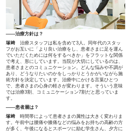
往診治療
お知らせ
――治療方針は？
お問合せ
塚﨑
治療スタッフは私を含めて3人。同年代のスタッ
フがお互いに「より良い治療をし、患者さまに足を運ん
でいただくためには何をするべきか」をフラットな関係
で考え、形にしています。当院が大切にしているのは、
患者さまとのコミュニケーション。どんな悩みや不調が
あり、どうなりたいのかをしっかりとうかがいながら施
術方針を決定しています。治療中にかける言葉ひとつ
で、患者さまの心身の軽さが変わります。そういう意味
では治療3割、コミュニケーション7割だと思っていま
す。
――患者層は？
塚﨑
時間帯によって患者さまの属性は大きく変わりま
す。午前中は腰痛や膝痛などの悩みをお持ちの高齢の方
が多く、午後になるとスポーツに励む学生さん、夕方に