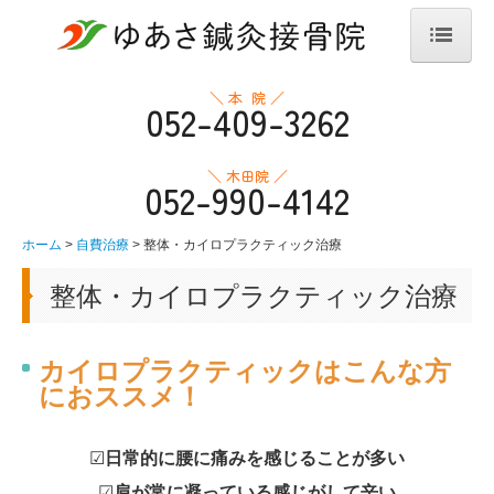
ホーム
＼ 本 院 ／
052-409-3262
ゆあさ鍼灸接骨院について
＼ 木田院 ／
052-990-4142
ゆあさ接骨院の強み
経営理念
ホーム
自費治療
整体・カイロプラクティック治療
よくある質問
整体・カイロプラクティック治療
治療の流れ
カイロプラクティックは
こんな方
採用ページ
におススメ！
本院
☑
日常的に腰に痛みを感じることが多い
交通案内
☑
肩が常に凝っている感じがして辛い