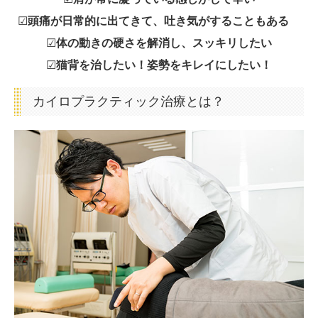
スタッフ紹介
☑
頭痛が日常的に出てきて、吐き気がすることもある
☑
体の動きの硬さを解消し、スッキリしたい
治療機器
☑
猫背を治したい！姿勢をキレイにしたい！
料金表
カイロプラクティック治療とは？
木田院
交通案内
スタッフ紹介
治療機器
交通事故治療
治療例
ひざ痛