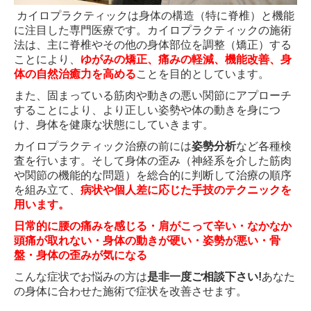
肩痛
カイロプラクティックは身体の構造（特に脊椎）と機能
に注目した専門医療です。カイロプラクティックの施術
腰痛
法は、主に脊椎やその他の身体部位を調整（矯正）する
ことにより、
ゆがみの矯正、痛みの軽減、機能改善、身
頭痛
体の自然治癒力を高める
ことを目的としています。
また、固まっている筋肉や動きの悪い関節にアプローチ
スポーツ外傷
することにより、より正しい姿勢や体の動きを身につ
け、身体を健康な状態にしていきます。
自費治療
カイロプラクティック治療の前には
姿勢分析
など各種検
産後骨盤矯正
査を行います。そして身体の歪み（神経系を介した筋肉
や関節の機能的な問題）を総合的に判断して治療の順序
整体・カイロプラクティック治療
を組み立て、
病状や個人差に応じた手技のテクニックを
用います。
鍼灸治療
日常的に腰の痛みを感じる・肩がこって辛い・なかなか
頭痛が取れない・身体の動きが硬い・姿勢が悪い・骨
フットリフレクソロジー
盤・身体の歪みが気になる
美容鍼
こんな症状でお悩みの方は
是非一度ご相談下さい!
あなた
の身体に合わせた施術で症状を改善させます。
フェイシャルエステ