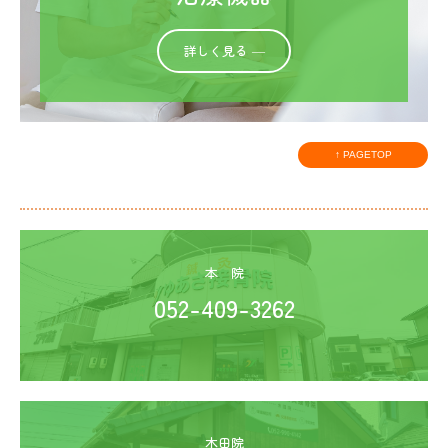
肩痛
詳しく見る ―
腰痛
頭痛
スポーツ外傷
↑ PAGETOP
自費治療
産後骨盤矯正
整体・カイロプラクティック治療
本　院
052-409-3262
鍼灸治療
フットリフレクソロジー
美容鍼
フェイシャルエステ
木田院