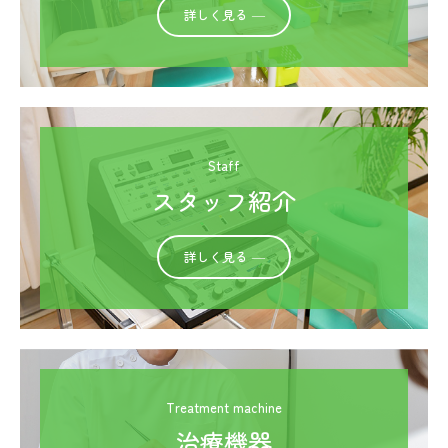
詳しく見る ―
スタッフ紹介
治療機器
料金表
木田院
Staff
スタッフ紹介
交通案内
スタッフ紹介
詳しく見る ―
治療機器
交通事故治療
治療例
Treatment machine
ひざ痛
治療機器