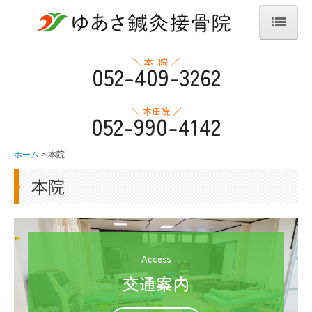
ホーム
＼ 本 院 ／
052-409-3262
ゆあさ鍼灸接骨院について
＼ 木田院 ／
052-990-4142
ゆあさ接骨院の強み
経営理念
ホーム
本院
よくある質問
本院
治療の流れ
採用ページ
Access
本院
交通案内
交通案内